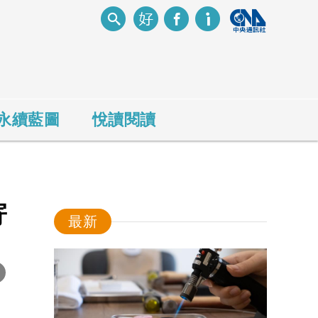
永續藍圖
悅讀閱讀
寄
最新
-