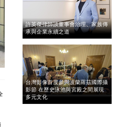
許英傑律師談董事會治理、家族傳
承與企業永續之道
台灣影像首度參與波蘭羅茲國際攝
影節 在歷史泳池與宮殿之間展現
全
多元文化
隨