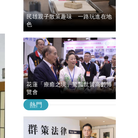
民雄親子散策趣味 一路玩進在地
色
花蓮「療癒之境」驚豔世貿高齡博
覽會
熱門