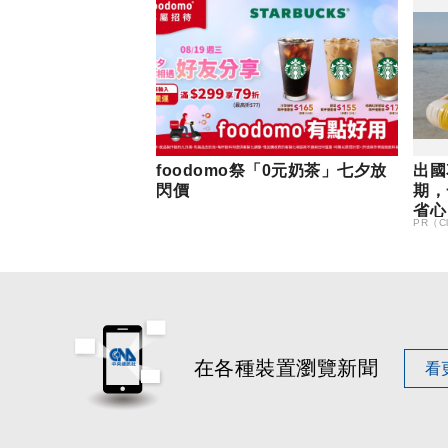
foodomo祭「0元奶茶」七夕放
出國
閃價
期，
省心
PR（Cl
在各種裝置瀏覽新聞
看