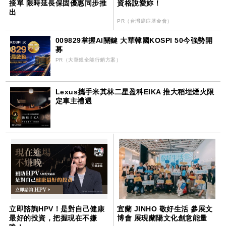
接單 限時延長保固優惠同步推
資格說愛妳！
出
PR（台灣癌症基金會）
009829掌握AI關鍵 大華韓國KOSPI 50今強勢開
募
PR（大華銀全能行銷方案）
Lexus攜手米其林二星盈科EIKA 推大稻埕煙火限
定車主禮遇
立即諮詢HPV！是對自己健康
宜蘭 JINHO 敬好生活 參展文
最好的投資，把握現在不嫌
博會 展現蘭陽文化創意能量