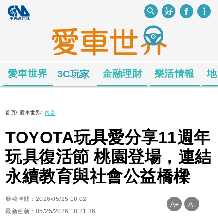
愛車世界
金融理財
樂活情報
地
3C玩家
首頁
/
愛車世界
/
內容
TOYOTA玩具愛分享11週年
玩具復活節 桃園登場，連結
永續教育與社會公益橋樑
發稿時間：2026/05/25 18:02
A+
A-
最新更新：05/25/2026 18:21:36