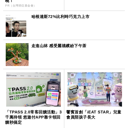
晚！
PR（台灣癌症基金會）
哈根達斯72%比利時巧克力上市
走進山林 感受麗禧繽紛下午茶
「TPASS 2.0常客回饋活動」3
饗賓首創「iEAT STAR」兒童
千萬待領 悠遊付APP靠卡領回
會員陪孩子長大
饋秒搞定