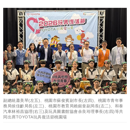
副總統蕭美琴(左五)、桃園市蘇俊賓副市長(左四)、桃園市青年事
務局侯佳齡局長(左三)、桃園市教育局賴銀奎副局長(左二)、和泰
汽車林裕昌協理(右三)及玩具圖書館協會余良玲理事長(右四)等共
同出席TOYOTA玩具復活節桃園場