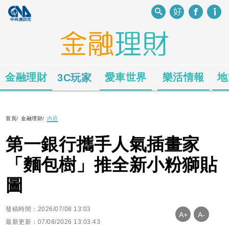
金融理財
愛車世界
樂活情報
地
3C玩家
首頁
/
金融理財
/
內容
第一銀行攜手人氣插畫家
「麵包樹」推全新小粉獅貼
圖
發稿時間：2026/07/08 13:03
A+
A-
最新更新：07/08/2026 13:03:43