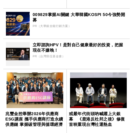
009829掌握AI關鍵 大華韓國KOSPI 50今強勢開
募
PR（大華銀全能行銷方案）
立即諮詢HPV！是對自己健康最好的投資，把握
現在不嫌晚！
PR（台灣癌症基金會）
兆豐金控舉辦2026年供應商
戒嚴年代街頭吶喊躍上大銀
ESG講座 攜手供應商打造永續
幕 《鹿港反杜邦之後》修復
供應鏈 掌握碳管理與循環經濟
首映重現台灣社運熱血
新契機