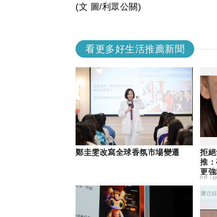
(文 圖/利眾公關)
看更多好生活推薦新聞
鄭圭雯改寫全球香氛市場變遷
拒絕
推：
更強
PR（