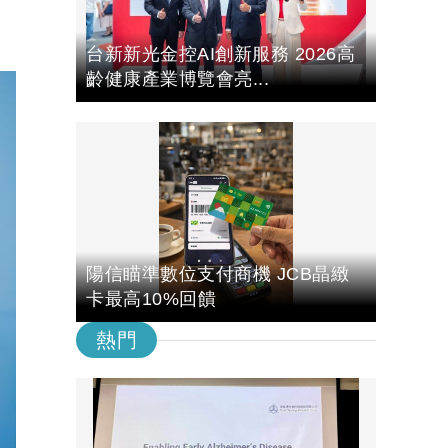
台新新光金控AI創新服務 2026高
齡健康產業博覽會亮...
陽信瞄準數位支付商機 JCB晶緻
卡最高10%回饋
熱門