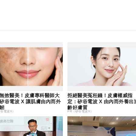
無效醫美！皮膚專科醫師大
拒絕醫美冤枉錢！皮膚權威指
矽谷電波 X 讓肌膚由內而外
定：矽谷電波 X 由內而外養出
韌
齡好膚質
矽谷電波X）
PR（矽谷電波X）