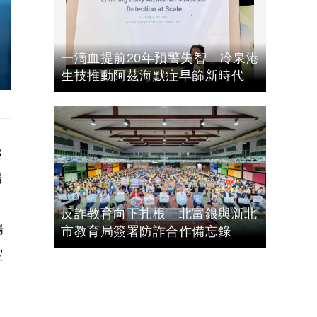
一滴血提前20年預警失智 冷泉港
生技推動阿茲海默症早篩新時代
8
腸
反詐教育向下扎根 北富銀與新北
腸
市教育局簽署防詐合作備忘錄
定