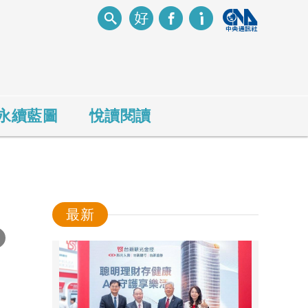
永續藍圖
悅讀閱讀
最新
-