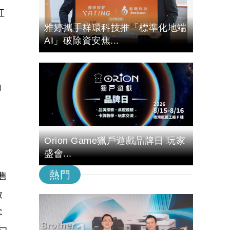
紅
雅婷攜手群環科技推「標準化地端
AI」破除資安焦...
動
Orion Game獵戶遊戲品牌日 玩家
盛會...
熱門
售
放
客