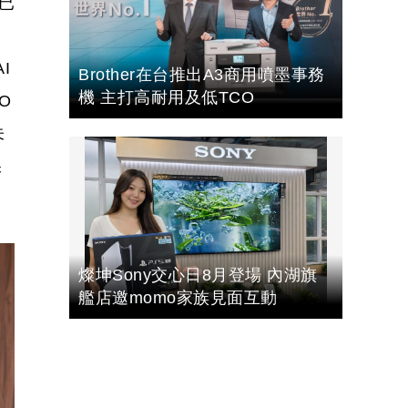
已
I
Brother在台推出A3商用噴墨事務
機 主打高耐用及低TCO
O
未
保
燦坤Sony交心日8月登場 內湖旗
艦店邀momo家族見面互動