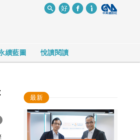
永續藍圖
悅讀閱讀
售
最新
-
整