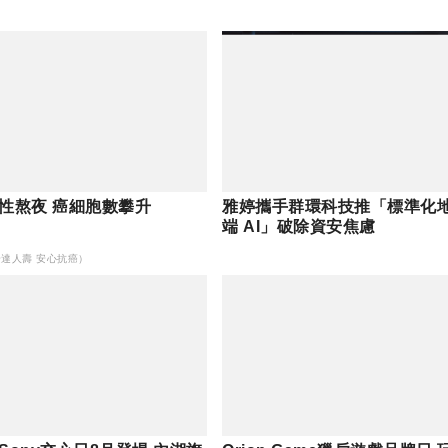
性熬夜 癌細胞數攀升
雅婷攜手群環科技推「標準化
端 AI」破除資安焦慮
安達人壽 安心抗癌）