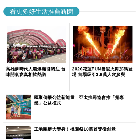
看更多好生活推薦新聞
高雄夢時代人潮爆滿引關注 台
2026花蓮FUN暑假火舞加碼登
味開桌宴真相掀熱議
場 首場吸引3.6萬人次參與
匯聚傳播公益新能量 亞太搜尋協會推「捐專
業」公益模式
工地圍籬大變身！桃園祭10萬首獎徵創意