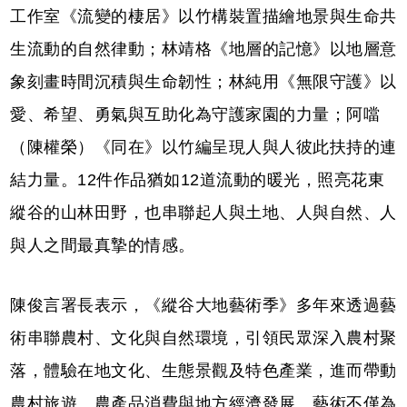
工作室《流變的棲居》以竹構裝置描繪地景與生命共
生流動的自然律動；林靖格《地層的記憶》以地層意
象刻畫時間沉積與生命韌性；林純用《無限守護》以
愛、希望、勇氣與互助化為守護家園的力量；阿噹
（陳權榮）《同在》以竹編呈現人與人彼此扶持的連
結力量。12件作品猶如12道流動的暖光，照亮花東
縱谷的山林田野，也串聯起人與土地、人與自然、人
與人之間最真摯的情感。
陳俊言署長表示，《縱谷大地藝術季》多年來透過藝
術串聯農村、文化與自然環境，引領民眾深入農村聚
落，體驗在地文化、生態景觀及特色產業，進而帶動
農村旅遊、農產品消費與地方經濟發展。藝術不僅為