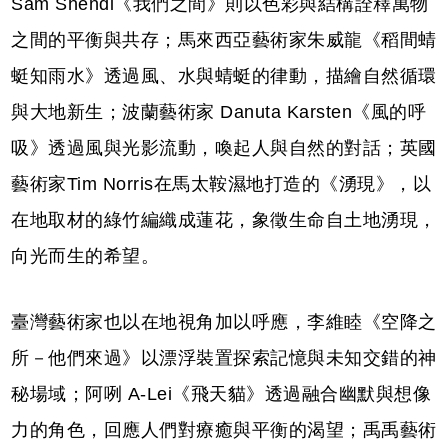
Sam Shendi《我們之間》則以色彩與結構詮釋萬物
之間的平衡與共存；馬來西亞藝術家朱威龍《稻間蜻
蜓知雨水》透過風、水與蜻蜓的律動，描繪自然循環
與大地新生；波蘭藝術家 Danuta Karsten《風的呼
吸》透過風與光影流動，喚起人與自然的對話；英國
藝術家Tim Norris在馬太鞍濕地打造的《湧現》，以
在地取材的綠竹編織成蓮花，象徵生命自土地湧現，
向光而生的希望。
臺灣藝術家也以在地視角加以呼應，李維睦《空降之
所－他們來過》以漂浮裝置探索記憶與未知交錯的神
秘場域；阿咧 A-Lei《飛天貓》透過融合幽默與想像
力的角色，回應人們對療癒與平衡的渴望；禹禹藝術