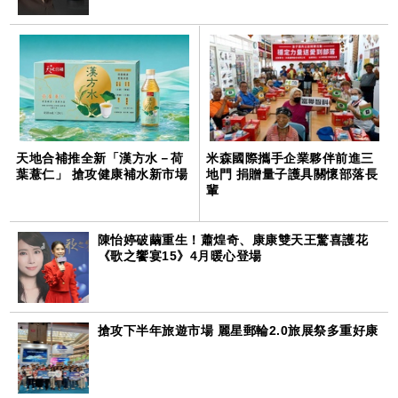
天地合補推全新「漢方水－荷
米森國際攜手企業夥伴前進三
葉薏仁」 搶攻健康補水新市場
地門 捐贈量子護具關懷部落長
輩
陳怡婷破繭重生！蕭煌奇、康康雙天王驚喜護花
《歌之饗宴15》4月暖心登場
搶攻下半年旅遊市場 麗星郵輪2.0旅展祭多重好康