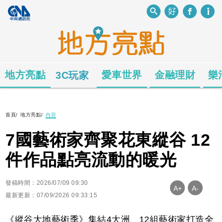
地方亮點
愛車世界
金融理財
樂
3C玩家
首頁
/
地方亮點
/
內容
7國藝術家齊聚花東縱谷 12
件作品點亮流動的暖光
發稿時間：2026/07/09 09:30
A+
A-
最新更新：07/09/2026 09:33:15
《縱谷大地藝術季》集結4大洲、12組藝術家打造全