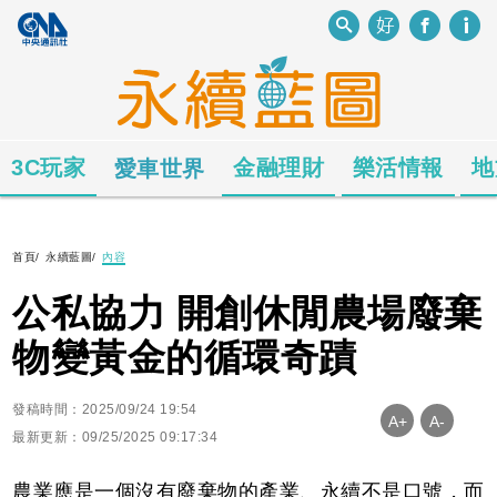
3C玩家
金融理財
樂活情報
地
愛車世界
首頁
/
永續藍圖
/
內容
公私協力 開創休閒農場廢棄
物變黃金的循環奇蹟
發稿時間：2025/09/24 19:54
A+
A-
最新更新：09/25/2025 09:17:34
農業應是一個沒有廢棄物的產業、永續不是口號，而