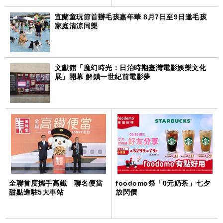
宜蘭童玩節首辦毛孩嘉年華 8月7日至9日邀毛孩
家庭清涼同樂
文獻館「魔幻時光：日治時期臺灣電影娛樂文化
展」開幕 解鎖一世紀前電影夢
全聯首度攜手高鐵 聯名便當
foodomo祭「0元奶茶」七夕
甜點進駐5大車站
放閃價