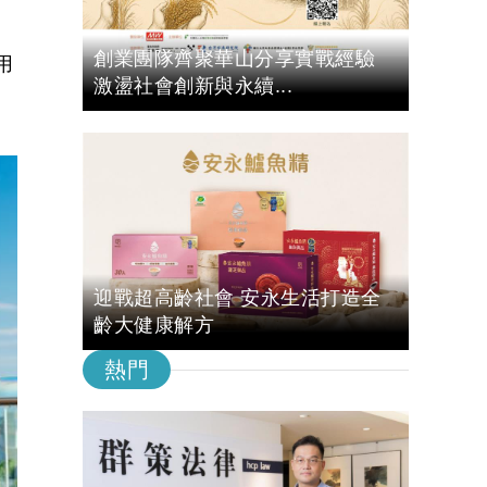
，
創業團隊齊聚華山分享實戰經驗
用
激盪社會創新與永續...
迎戰超高齡社會 安永生活打造全
齡大健康解方
熱門