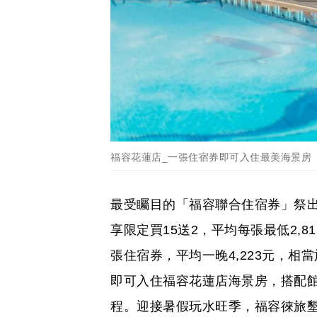
福容花蓮店_一張住宿券即可入住最美海景房
最受矚目的「福容聯合住宿券」祭出買
享限定買15送2，平均每張最低2,8
張住宿券，平均一晚4,223元，相
即可入住福容花蓮店海景房，搭配
程。迎接暑假玩水旺季，福容徠旅墾