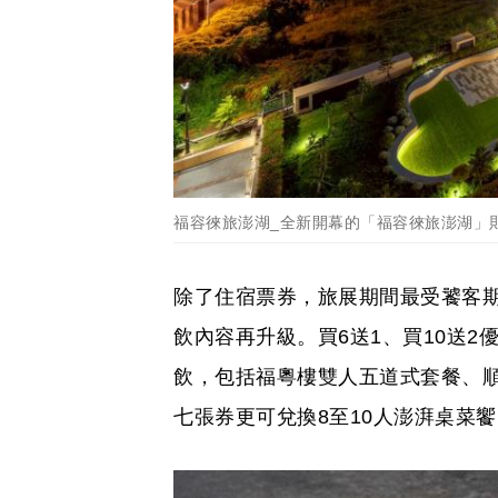
福容徠旅澎湖_全新開幕的「福容徠旅澎湖」則
除了住宿票券，旅展期間最受饕客
飲內容再升級。買6送1、買10送2
飲，包括福粵樓雙人五道式套餐、
七張券更可兌換8至10人澎湃桌菜