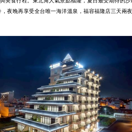
et與美食行程。東北角人氣景點福隆，夏日最受期待的沙
舟，夜晚再享受全台唯一海洋溫泉，福容福隆店三天兩