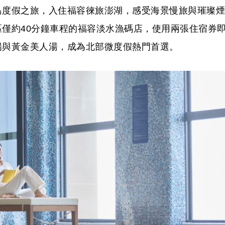
島度假之旅，入住福容徠旅澎湖，感受海景慢旅與璀璨煙
僅約40分鐘車程的福容淡水漁碼店，使用兩張住宿券
陽與黃金美人湯，成為北部微度假熱門首選。