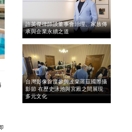
許英傑律師談董事會治理、家族傳
承與企業永續之道
台灣影像首度參與波蘭羅茲國際攝
再
影節 在歷史泳池與宮殿之間展現
多元文化
即