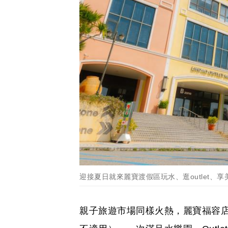
迎接夏日就來麗寶渡假區玩水、逛outlet、享
親子旅遊市場同樣火熱，麗寶福容店