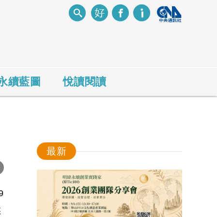
永續藍圖
悅讀閱讀
最新
-
9
悠