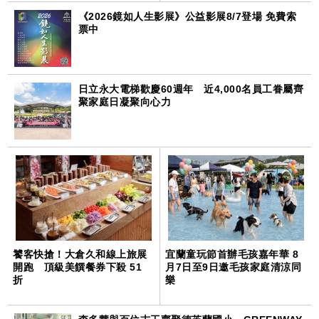
《2026鏡如人生影展》公益影展8/7登場 免費索
票中
日立永大電梯歡慶60週年 近4,000名員工眷屬齊
聚家庭日凝聚向心力
饕客快搶！大倉久和線上旅展
宜蘭童玩節首辦毛孩嘉年華 8
開跑 頂級美饌餐券下殺 51
月7日至9日邀毛孩家庭清涼同
折
樂