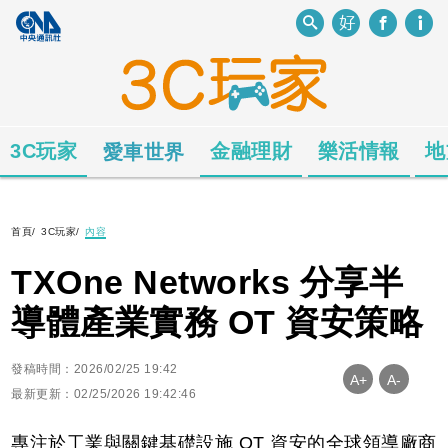
3C玩家
金融理財
樂活情報
地
愛車世界
首頁
/
3C玩家
/
內容
TXOne Networks 分享半
導體產業實務 OT 資安策略
發稿時間：2026/02/25 19:42
A+
A-
最新更新：02/25/2026 19:42:46
專注於工業與關鍵基礎設施 OT 資安的全球領導廠商