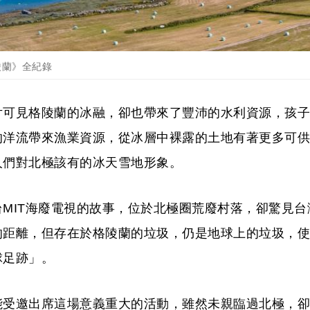
陵蘭》全紀錄
片可見格陵蘭的冰融，卻也帶來了豐沛的水利資源，孩子
的洋流帶來漁業資源，從冰層中裸露的土地有著更多可供
人們對北極該有的冰天雪地形象。
MIT海廢電視的故事，位於北極圈荒廢村落，卻驚見台
的距離，但存在於格陵蘭的垃圾，仍是地球上的垃圾，使
球足跡」。
能受邀出席這場意義重大的活動，雖然未親臨過北極，卻