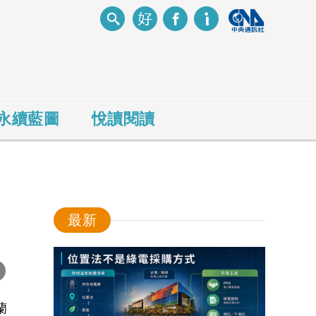
永續藍圖
悅讀閱讀
最新
-
蘭