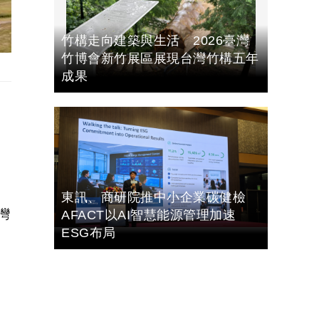
竹構走向建築與生活 2026臺灣
竹博會新竹展區展現台灣竹構五年
成果
東訊、商研院推中小企業碳健檢
灣
AFACT以AI智慧能源管理加速
ESG布局