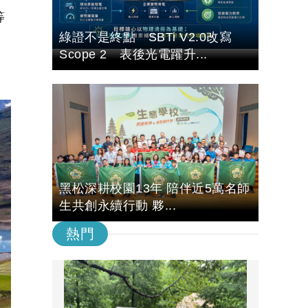
等
綠證不是終點 SBTi V2.0改寫
Scope 2 表後光電躍升...
黑松深耕校園13年 陪伴近5萬名師
生共創永續行動 夥...
熱門