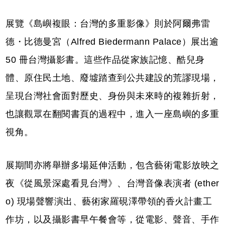
展覽《島嶼複眼：台灣的多重影像》則於阿爾弗雷
德・比德曼宮（Alfred Biedermann Palace）展出逾
50 冊台灣攝影書。這些作品從家族記憶、酷兒身
體、原住民土地、廢墟踏查到公共建設的荒謬現場，
呈現台灣社會面對歷史、身份與未來時的複雜折射，
也讓觀眾在翻閱書頁的過程中，進入一座島嶼的多重
視角。
展期間亦將舉辦多場延伸活動，包含藝術電影放映之
夜《從風景深處看見台灣》、台灣音像表演者 (ether
o) 現場聲響演出、藝術家羅硯澤帶領的香火計畫工
作坊，以及攝影書早午餐會等，從電影、聲音、手作