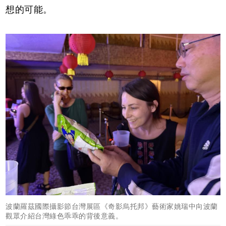
想的可能。
波蘭羅茲國際攝影節台灣展區《奇影烏托邦》藝術家姚瑞中向波蘭
觀眾介紹台灣綠色乖乖的背後意義。