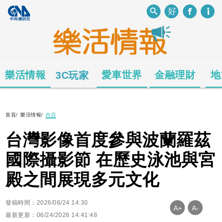
樂活情報
愛車世界
金融理財
地
3C玩家
首頁
/
樂活情報
/
內容
台灣影像首度參與波蘭羅茲
國際攝影節 在歷史泳池與宮
殿之間展現多元文化
發稿時間：2026/06/24 14:30
A+
A-
最新更新：06/24/2026 14:41:48