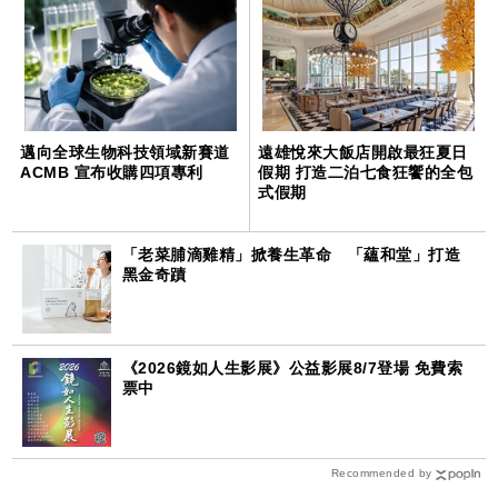
邁向全球生物科技領域新賽道
遠雄悅來大飯店開啟最狂夏日
ACMB 宣布收購四項專利
假期 打造二泊七食狂饗的全包
式假期
「老菜脯滴雞精」掀養生革命 「蘊和堂」打造
黑金奇蹟
《2026鏡如人生影展》公益影展8/7登場 免費索
票中
Recommended by