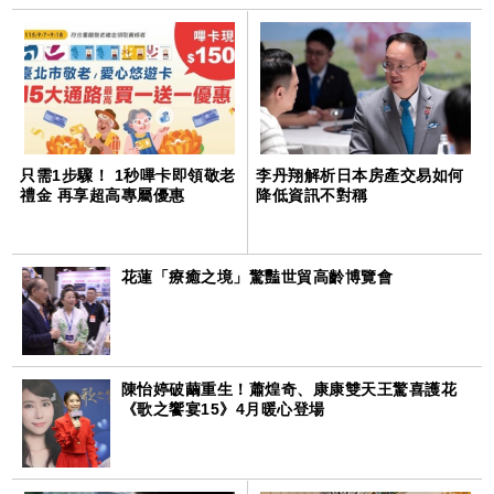
只需1步驟！ 1秒嗶卡即領敬老
李丹翔解析日本房產交易如何
禮金 再享超高專屬優惠
降低資訊不對稱
花蓮「療癒之境」驚豔世貿高齡博覽會
陳怡婷破繭重生！蕭煌奇、康康雙天王驚喜護花
《歌之饗宴15》4月暖心登場