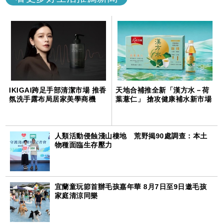
IKIGAI跨足手部清潔市場 推香
天地合補推全新「漢方水－荷
氛洗手露布局居家美學商機
葉薏仁」 搶攻健康補水新市場
人類活動侵蝕淺山棲地 荒野揭90處調查：本土
物種面臨生存壓力
宜蘭童玩節首辦毛孩嘉年華 8月7日至9日邀毛孩
家庭清涼同樂