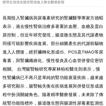
標準生技強化慢性腎病進入整合醫療新階
長期投入腎臟病與尿毒素研究的腎臟醫學專家方德昭
表示，過去慢性腎病治療多著重於血壓、血糖及蛋白
尿控制，但近年研究發現，腸道微生態及其代謝產物
同樣可能影響疾病進展。部分細菌產生的代謝前驅物
進入人體後，經肝臟轉化形成IS、PCS及TMAO等尿
毒素，與腎臟纖維化、慢性發炎及心血管併發症密切
相關。 台灣腸腎軸研究專家林柏松醫生則表示，慢
性腎臟病已不再只是單純的腎功能衰退疾病，越來越
多研究顯示，腸腎軸失衡在疾病進展與併發症形成過
程中扮演關鍵角色。隨著精準醫療發展，未來除了傳
統腎功能指標外，腸道微生態與腸源性尿毒素監測也