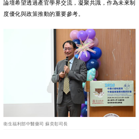
論壇希望透過產官學界交流，凝聚共識，作為未來制
度優化與政策推動的重要參考。
衛生福利部中醫藥司 蘇奕彰司長