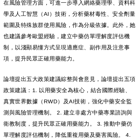
在風險管理方面，可進一步導入網絡藥理學、資料科
學及人工智慧（AI）技術，分析藥材毒性、安全劑量
範圍及特殊族群使用風險，作為分級依據。此外，她
也建議參考歐盟經驗，建立中藥仿單理解度評估機
制，以淺顯易懂方式呈現適應症、副作用及注意事
項，提升民眾正確用藥能力。
論壇提出五大政策建議綜整與會意見，論壇提出五項
政策建議：1. 以用藥安全為核心，結合國際經驗、
真實世界數據（RWD）及AI技術，強化中藥安全監
測與風險管理機制。 2. 建立非處方中藥專業諮詢與
衛教制度，提升民眾正確用藥能力。 3. 推動中藥仿
單理解度評估機制，降低重複用藥及藥害風險。 4.