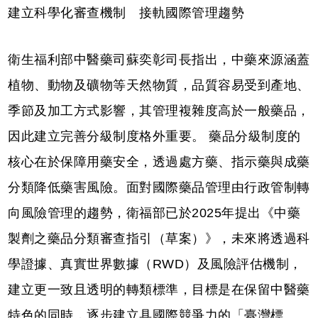
建立科學化審查機制 接軌國際管理趨勢
衛生福利部中醫藥司蘇奕彰司長指出，中藥來源涵蓋
植物、動物及礦物等天然物質，品質容易受到產地、
季節及加工方式影響，其管理複雜度高於一般藥品，
因此建立完善分級制度格外重要。 藥品分級制度的
核心在於保障用藥安全，透過處方藥、指示藥與成藥
分類降低藥害風險。面對國際藥品管理由行政管制轉
向風險管理的趨勢，衛福部已於2025年提出《中藥
製劑之藥品分類審查指引（草案）》，未來將透過科
學證據、真實世界數據（RWD）及風險評估機制，
建立更一致且透明的轉類標準，目標是在保留中醫藥
特色的同時，逐步建立具國際競爭力的「臺灣標