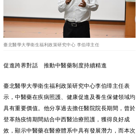
臺北醫學大學衛生福利政策研究中心 李伯璋主任
促進跨界對話 推動中醫藥制度持續精進
臺北醫學大學衛生福利政策研究中心李伯璋主任表
示，中醫藥在疾病照護、健康促進及養生保健領域均
具有重要價值。他分享過去擔任醫院院長期間，曾於
登革熱疫情期間結合中西醫治療照護，獲得良好成
效，顯示中醫藥在醫療體系中具有發展潛力，而本次