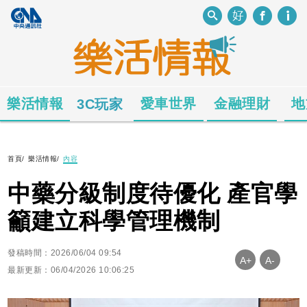
樂活情報
愛車世界
金融理財
地
3C玩家
首頁
/
樂活情報
/
內容
中藥分級制度待優化 產官學
籲建立科學管理機制
發稿時間：2026/06/04 09:54
A+
A-
最新更新：06/04/2026 10:06:25