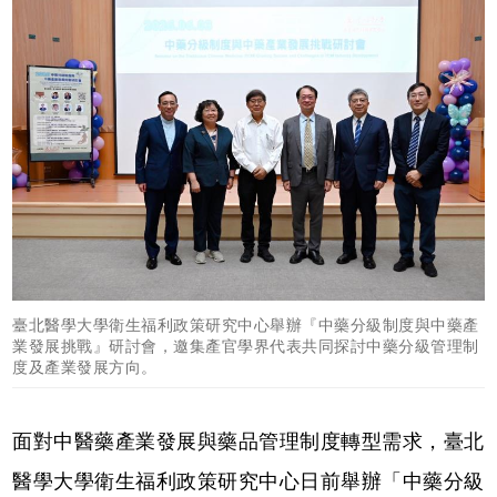
臺北醫學大學衛生福利政策研究中心舉辦『中藥分級制度與中藥產
業發展挑戰』研討會，邀集產官學界代表共同探討中藥分級管理制
度及產業發展方向。
面對中醫藥產業發展與藥品管理制度轉型需求，臺北
醫學大學衛生福利政策研究中心日前舉辦「中藥分級