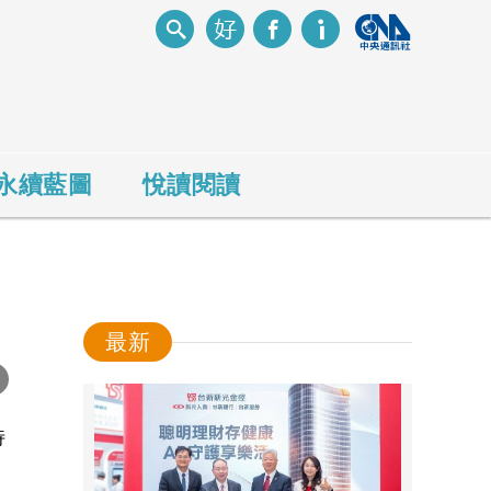
永續藍圖
悅讀閱讀
最新
-
特