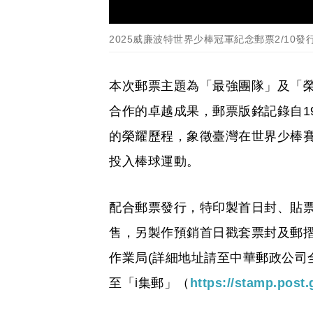
2025威廉波特世界少棒冠軍紀念郵票2/10發
本次郵票主題為「最強團隊」及「
合作的卓越成果，郵票版銘記錄自19
的榮耀歷程，象徵臺灣在世界少棒
投入棒球運動。
配合郵票發行，特印製首日封、貼票
售，另製作預銷首日戳套票封及郵摺
作業局(詳細地址請至中華郵政公司
至「i集郵」（
https://stamp.post.