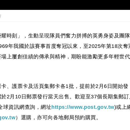
行
榮耀時刻」，生動呈現隊員們奮力拼搏的英勇身姿及團隊
69年我國於該賽事首度奪冠以來，至2025年第18次奪
賽場上屢創佳績的傳承與精神，期盼能激勵更多年輕世代
卡、護票卡及活頁集郵卡各1批，提前於2月6日開始發
於2月10日郵票發行當天出售。歡迎至37個長期集郵訂
全球資訊網查詢，網址
https://www.post.gov.tw
)或上
gov.tw
）選購，亦可向各地郵局預約購買。