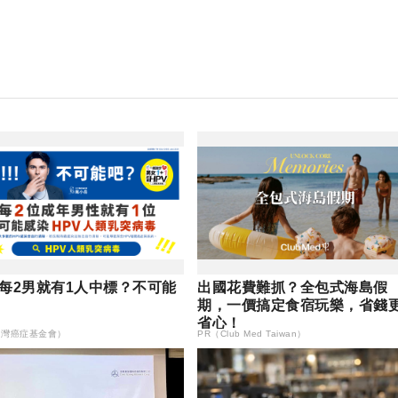
每2男就有1人中標？不可能
出國花費難抓？全包式海島假
期，一價搞定食宿玩樂，省錢
省心！
台灣癌症基金會）
PR（Club Med Taiwan）