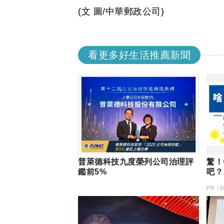
(文 圖/中華郵政公司)
看更多好生活推薦新聞
普萊德科技九度榮列公司治理評
驚！
鑑前5%
吧？
PR（