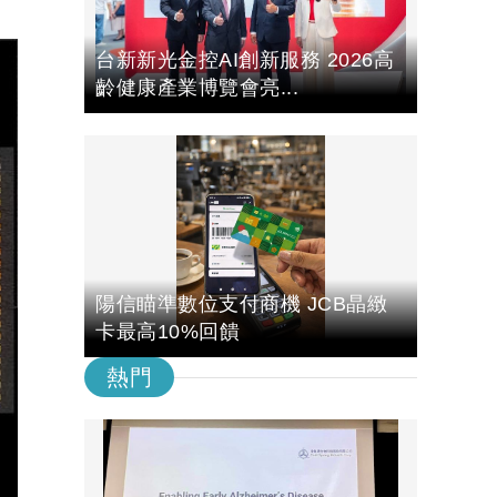
台新新光金控AI創新服務 2026高
齡健康產業博覽會亮...
陽信瞄準數位支付商機 JCB晶緻
卡最高10%回饋
熱門