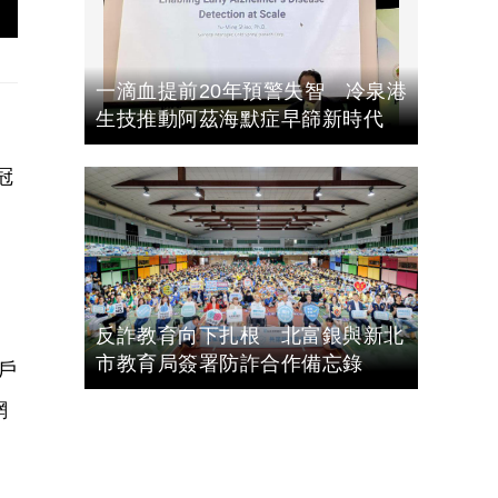
一滴血提前20年預警失智 冷泉港
生技推動阿茲海默症早篩新時代
冠
反詐教育向下扎根 北富銀與新北
市教育局簽署防詐合作備忘錄
戶
網