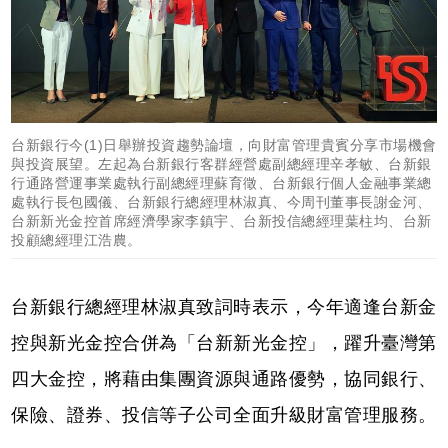
台新銀行今(1)日舉辦投資趨勢論壇，向財富管理貴賓分享市場機會
與投資展望。左起為台新銀行客群經營處副總經理辛孝敏、台新銀
行通路營運事業處執行副總經理蘇育徵、台新銀行個人金融事業總
處執行長包國儀、台新銀行總經理林淑真、今周刊董事長謝金河、
台新新光金控首席經濟學家李鎮宇、台新投信總經理葉柱均、台新
投顧總經理江浩農。
台新銀行總經理林淑真致詞時表示，今年適逢台新金
控與新光金控合併為「台新新光金控」，躍升臺灣第
四大金控，將藉由集團資源與通路優勢，協同銀行、
保險、證券、投信等子公司全面升級財富管理服務。