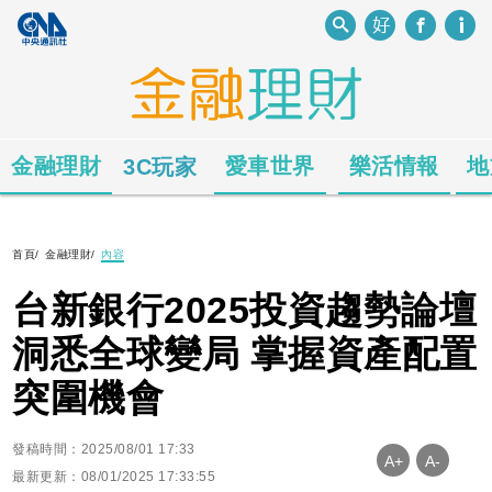
金融理財
愛車世界
樂活情報
地
3C玩家
首頁
/
金融理財
/
內容
台新銀行2025投資趨勢論壇
洞悉全球變局 掌握資產配置
突圍機會
發稿時間：2025/08/01 17:33
A+
A-
最新更新：08/01/2025 17:33:55