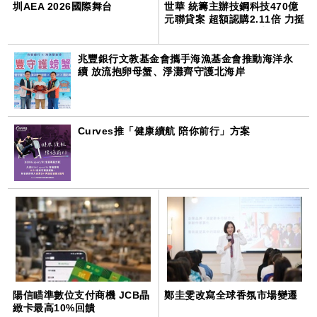
圳AEA 2026國際舞台
世華 統籌主辦技鋼科技470億
元聯貸案 超額認購2.11倍 力挺
技嘉科技集團搶攻全球AI伺服
器商機
兆豐銀行文教基金會攜手海漁基金會推動海洋永
續 放流抱卵母蟹、淨灘齊守護北海岸
Curves推「健康續航 陪你前行」方案
陽信瞄準數位支付商機 JCB晶
鄭圭雯改寫全球香氛市場變遷
緻卡最高10%回饋