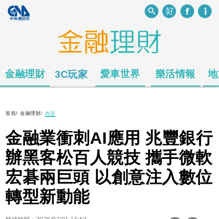
金融理財
愛車世界
樂活情報
地
3C玩家
首頁
/
金融理財
/
內容
金融業衝刺AI應用 兆豐銀行
辦黑客松百人競技 攜手微軟
宏碁兩巨頭 以創意注入數位
轉型新動能