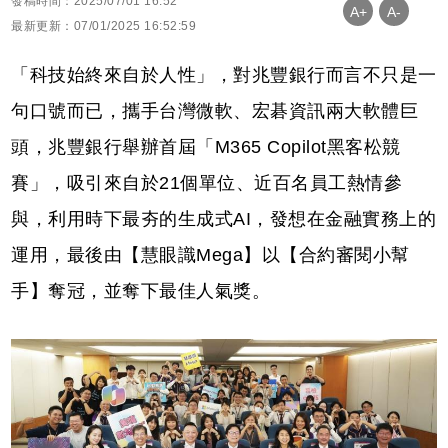
發稿時間：2025/07/01 16:52
A+
A-
最新更新：07/01/2025 16:52:59
「科技始終來自於人性」，對兆豐銀行而言不只是一
句口號而已，攜手台灣微軟、宏碁資訊兩大軟體巨
頭，兆豐銀行舉辦首屆「M365 Copilot黑客松競
賽」，吸引來自於21個單位、近百名員工熱情參
與，利用時下最夯的生成式AI，發想在金融實務上的
運用，最後由【慧眼識Mega】以【合約審閱小幫
手】奪冠，並奪下最佳人氣獎。