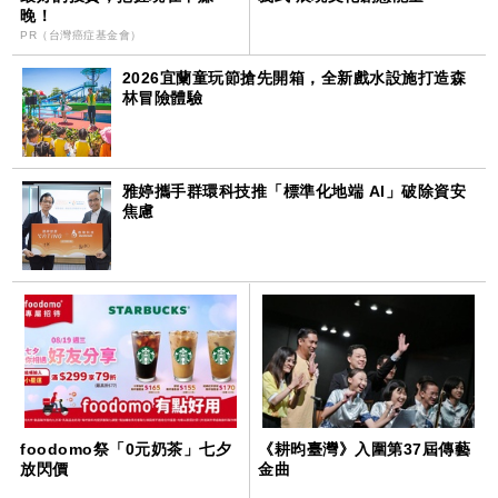
晚！
PR（台灣癌症基金會）
2026宜蘭童玩節搶先開箱，全新戲水設施打造森
林冒險體驗
雅婷攜手群環科技推「標準化地端 AI」破除資安
焦慮
foodomo祭「0元奶茶」七夕
《耕昀臺灣》入圍第37屆傳藝
放閃價
金曲