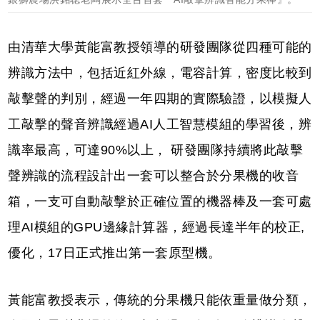
由清華⼤學⿈能富教授領導的研發團隊從四種可能的
辨識⽅法中，包括近紅外線，電容計算，密度比較到
敲擊聲的判別，經過⼀年四期的實際驗證，以模擬⼈
⼯敲擊的聲⾳辨識經過AI⼈⼯智慧模組的學習後，辨
識率最⾼，可達90%以上， 研發團隊持續將此敲擊
聲辨識的流程設計出⼀套可以整合於分果機的收⾳
箱，⼀⽀可⾃動敲擊於正確位置的機器棒及⼀套可處
理AI模組的GPU邊緣計算器，經過長達半年的校正,
優化，17日正式推出第⼀套原型機。
⿈能富教授表⽰，傳統的分果機只能依重量做分類，