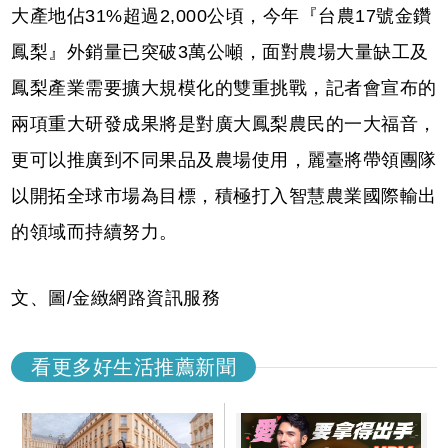
⼤產地佔31%超過2,000公頃，今年『台農17號⾦鑽
鳳梨』外銷量已突破3萬公噸，⾯對農場⼤量缺⼯及
鳳梨產業需要擴⼤規模化的雙重挑戰，記者會宣布的
兩項重⼤研發成果將是對廣⼤鳳梨農民的⼀⼤福⾳，
更可以推廣到不同果品及農場使⽤，麗臺將帶領團隊
以開拓全球市場為⽬標，積極打入智慧農業國際輸出
的領域⽽持續努⼒。
文、圖/⾦緻網路資訊服務
看更多好生活推薦新聞