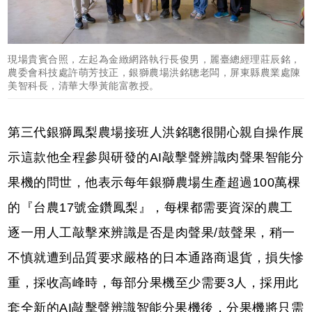
現場貴賓合照，左起為⾦緻網路執⾏長俊男，麗臺總經理莊辰銘，
農委會科技處許萌芳技正，銀獅農場洪銘聰⽼闆，屏東縣農業處陳
美智科長，清華⼤學⿈能富教授。
第三代銀獅鳳梨農場接班⼈洪銘聰很開心親⾃操作展
⽰這款他全程參與研發的AI敲擊聲辨識⾁聲果智能分
果機的問世，他表⽰每年銀獅農場⽣產超過100萬棵
的『台農17號⾦鑽鳳梨』，每棵都需要資深的農⼯
逐⼀⽤⼈⼯敲擊來辨識是否是⾁聲果/⿎聲果，稍⼀
不慎就遭到品質要求嚴格的⽇本通路商退貨，損失慘
重，採收⾼峰時，每部分果機至少需要3⼈，採⽤此
套全新的AI敲擊聲辨識智能分果機後，分果機將只需