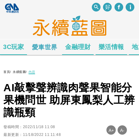
3C玩家
金融理財
樂活情報
地
愛車世界
首頁
/
永續藍圖
/
內容
AI敲擊聲辨識⾁聲果智能分
果機問世 助屏東鳳梨⼈⼯辨
識瓶頸
發稿時間：2022/11/18 11:08
A+
A-
最新更新：11/18/2022 11:11:48