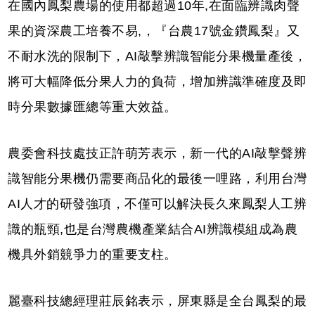
在國內鳳梨農場的使⽤都超過10年,在⾯臨辨識⾁聲
果的資深農⼯培養不易,，『台農17號⾦鑽鳳梨』又
不耐⽔洗的限制下，AI敲擊辨識智能分果機量產後，
將可⼤幅降低分果⼈⼒的負荷，增加辨識準確度及即
時分果數據匯總等重⼤效益。
農委會科技處技正許萌芳表⽰，新⼀代的AI敲擊聲辨
識智能分果機仍需要商品化的最後⼀哩路，利⽤台灣
AI⼈才的研發強項，不僅可以解決長久來鳳梨⼈⼯辨
識的瓶頸,也是台灣農機產業結合AI辨識模組成為農
機具外銷競爭⼒的重要⽀柱。
麗臺科技總經理莊辰銘表⽰，屏東縣是全台鳳梨的最