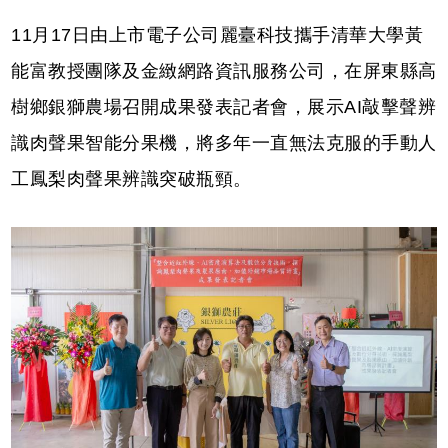
11月17日由上市電⼦公司麗臺科技攜手清華⼤學⿈
能富教授團隊及⾦緻網路資訊服務公司，在屏東縣⾼
樹鄉銀獅農場召開成果發表記者會，展⽰AI敲擊聲辨
識⾁聲果智能分果機，將多年一直無法克服的⼿動⼈
⼯鳳梨⾁聲果辨識突破瓶頸。