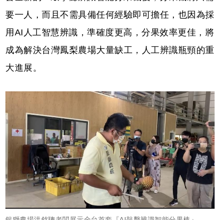
要⼀⼈，⽽且不需具備任何經驗即可擔任，也因為採
⽤AI⼈⼯智慧辨識，準確度更⾼，分果效率更佳，將
成為解決台灣鳳梨農場⼤量缺⼯，⼈⼯辨識瓶頸的重
⼤進展。
銀獅農場洪銘聰⽼闆展⽰全台⾸套『AI敲擊辨識智能分果棒』。