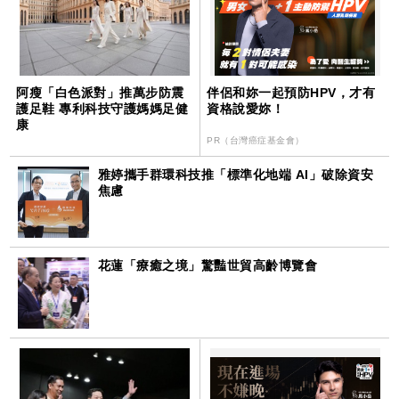
阿瘦「白色派對」推萬步防震
伴侶和妳一起預防HPV，才有
護足鞋 專利科技守護媽媽足健
資格說愛妳！
康
PR（台灣癌症基金會）
雅婷攜手群環科技推「標準化地端 AI」破除資安
焦慮
花蓮「療癒之境」驚豔世貿高齡博覽會