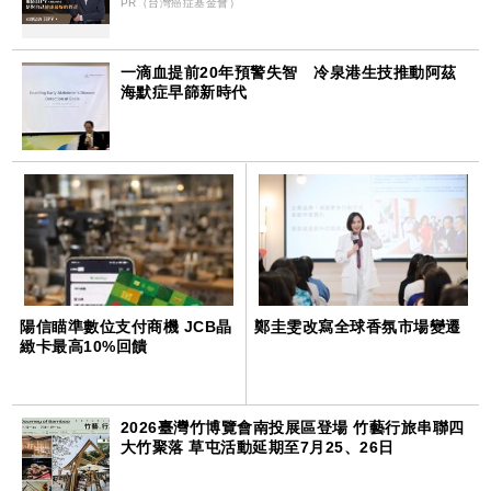
PR（台灣癌症基金會）
一滴血提前20年預警失智 冷泉港生技推動阿茲
海默症早篩新時代
陽信瞄準數位支付商機 JCB晶
鄭圭雯改寫全球香氛市場變遷
緻卡最高10%回饋
2026臺灣竹博覽會南投展區登場 竹藝行旅串聯四
大竹聚落 草屯活動延期至7月25、26日