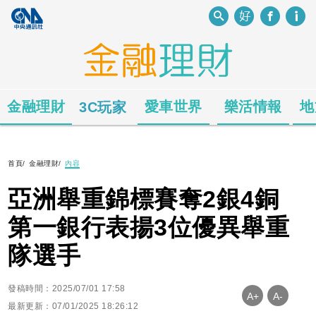
金融理財
愛車世界
樂活情報
地
3C玩家
首頁
/
金融理財
/
內容
亞洲舉重錦標賽奪2銀4銅
第一銀行表揚3位優異舉重
隊選手
發稿時間：2025/07/01 17:58
A+
A-
最新更新：07/01/2025 18:26:12