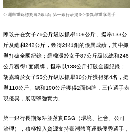
亞洲舉重錦標賽奪2銀4銅 第一銀行表揚3位優異舉重隊選手
陳玟卉在女子76公斤級以抓舉109公斤、挺舉133公
斤及總和242公斤，獲得2銀1銅的優異成績，其中抓
舉打破全國紀錄；羅楹湲於女子87公斤級以總和246
公斤獲得1面銅牌，挺舉以138公斤打破全國紀錄；
胡嘉琦於女子55公斤級以抓舉80公斤獲得第4名，挺
舉110公斤、總和190公斤獲得2面銅牌，三位選手表
現優異，展現堅強實力。
第一銀行長期深耕並落實ESG（環境、社會、公司
治理），積極投入資源支持臺灣體育運動優秀選手，