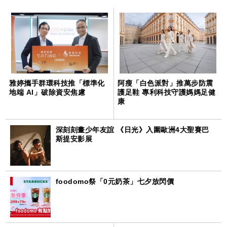
雅婷攜手群環科技推「標準化
阿瘦「白色派對」推萬步防震
地端 AI」破除資安焦慮
護足鞋 專利科技守護媽媽足健
康
深刻刻畫少年友誼 《日光》入圍歐洲4大聖賽巴
斯提安影展
foodomo祭「0元奶茶」七夕放閃價