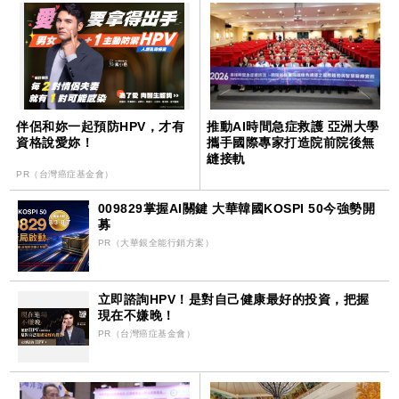
伴侶和妳一起預防HPV，才有
推動AI時間急症救護 亞洲大學
資格說愛妳！
攜手國際專家打造院前院後無
縫接軌
PR（台灣癌症基金會）
009829掌握AI關鍵 大華韓國KOSPI 50今強勢開
募
PR（大華銀全能行銷方案）
立即諮詢HPV！是對自己健康最好的投資，把握
現在不嫌晚！
PR（台灣癌症基金會）