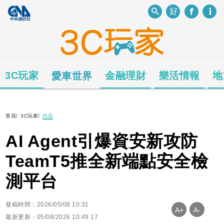
3C玩家
金融理財
樂活情報
地
愛車世界
首頁
/
3C玩家
/
內容
AI Agent引爆資安新攻防
TeamT5推全新端點安全檢
測平台
發稿時間：2026/05/08 10:31
A+
A-
最新更新：05/08/2026 10:49:17