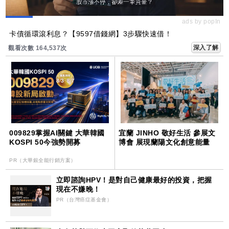
ads by popIn
卡債循環滾利息？【9597借錢網】3步驟快速借！
深入了解
觀看次數 164,537次
009829掌握AI關鍵 大華韓國
宜蘭 JINHO 敬好生活 參展文
KOSPI 50今強勢開募
博會 展現蘭陽文化創意能量
PR（大華銀全能行銷方案）
立即諮詢HPV！是對自己健康最好的投資，把握
現在不嫌晚！
PR（台灣癌症基金會）