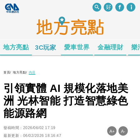
地方亮點
愛車世界
金融理財
樂
3C玩家
首頁
/
地方亮點
/
內容
引領實體 AI 規模化落地美
洲 光林智能 打造智慧綠色
能源路網
發稿時間：2026/06/02 17:19
A+
A-
最新更新：06/02/2026 18:16:47