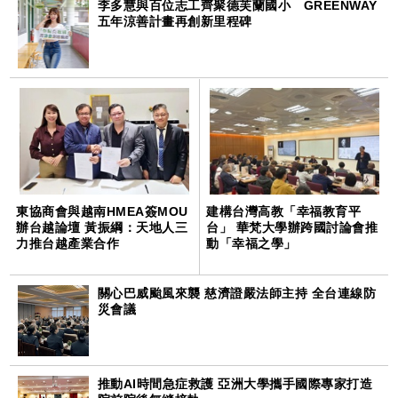
李多慧與百位志工齊聚德芙蘭國小 GREENWAY
五年涼善計畫再創新里程碑
東協商會與越南HMEA簽MOU
建構台灣高教「幸福教育平
辦台越論壇 黃振綱：天地人三
台」 華梵大學辦跨國討論會推
力推台越產業合作
動「幸福之學」
關心巴威颱風來襲 慈濟證嚴法師主持 全台連線防
災會議
推動AI時間急症救護 亞洲大學攜手國際專家打造