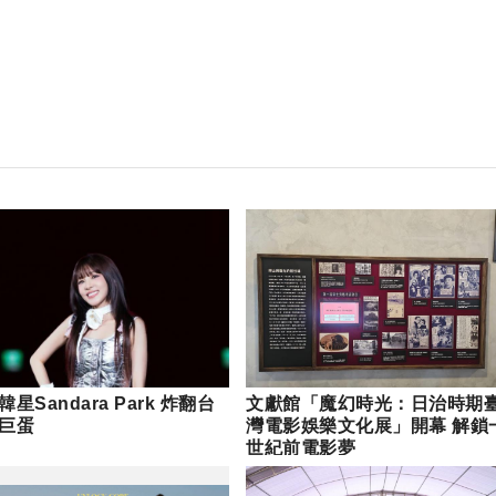
星Sandara Park 炸翻台
文獻館「魔幻時光：日治時期
巨蛋
灣電影娛樂文化展」開幕 解鎖
世紀前電影夢