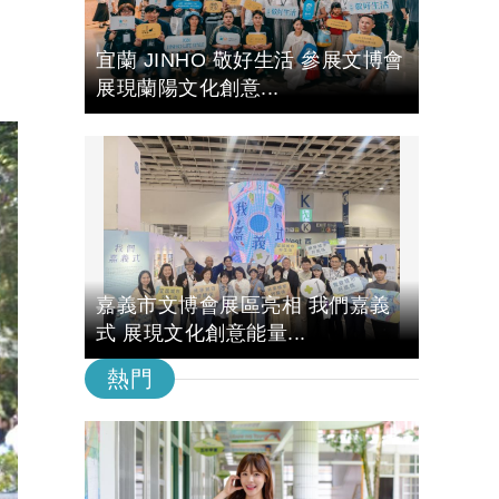
宜蘭 JINHO 敬好生活 參展文博會
展現蘭陽文化創意...
嘉義市文博會展區亮相 我們嘉義
式 展現文化創意能量...
熱門