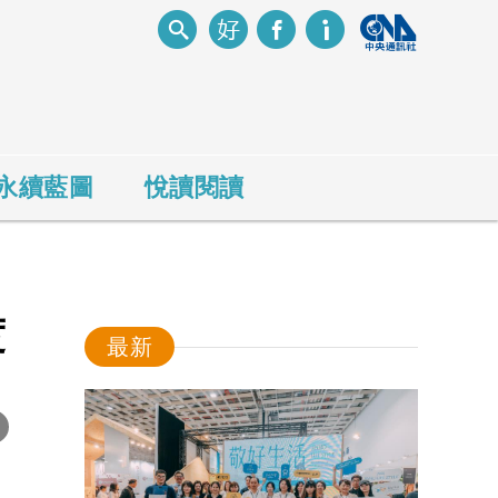
永續藍圖
悅讀閱讀
度
最新
-