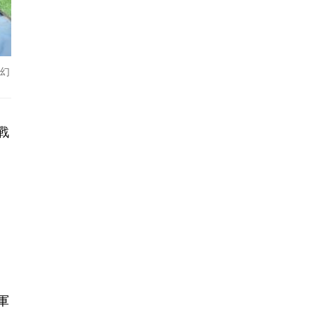
幻
戰
軍