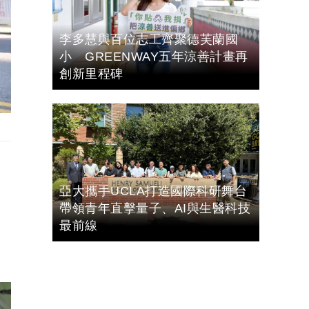
李多慧與百位志工齊聚德芙蘭國
小 GREENWAY五年涼善計畫再
創新里程碑
、
亞大攜手UCLA打造國際科研舞台
帶領青年直擊量子、AI與生醫科技
最前線