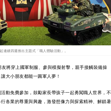
日起連續四週推出主題式「職人體驗活動」。
朋友將穿上國軍制服、參與模擬射擊，親手接觸裝備操
，讓大小朋友都能一圓軍人夢！
列活動免費參加，鼓勵家長帶孩子一起勇闖職人世界，不
各行各業的尊重與興趣，激發想像力與探索精神、解鎖暑