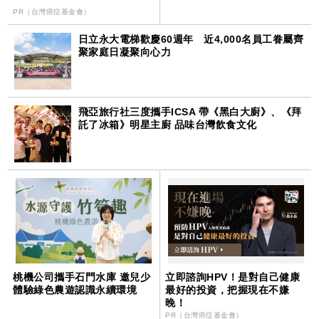
PR（台灣癌症基金會）
日立永大電梯歡慶60週年 近4,000名員工眷屬齊
聚家庭日凝聚向心力
飛亞旅行社三度攜手ICSA 帶《黑白大廚》、《拜
託了冰箱》明星主廚 品味台灣飲食文化
桃機公司攜手石門水庫 邀兒少
立即諮詢HPV！是對自己健康
體驗綠色農遊認識永續環境
最好的投資，把握現在不嫌
晚！
PR（台灣癌症基金會）