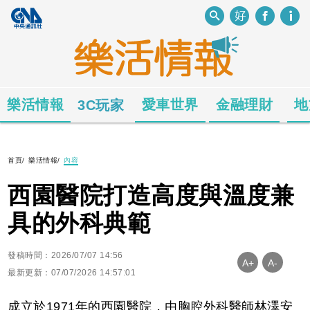
樂活情報
愛車世界
金融理財
地
3C玩家
首頁
/
樂活情報
/
內容
西園醫院打造高度與溫度兼
具的外科典範
發稿時間：2026/07/07 14:56
A+
A-
最新更新：07/07/2026 14:57:01
成立於1971年的西園醫院，由胸腔外科醫師林澤安