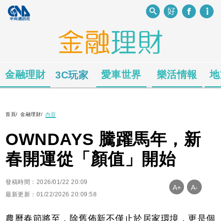
金融理財
愛車世界
樂活情報
地
3C玩家
首頁
/
金融理財
/
內容
OWNDAYS 騰躍馬年，新
春開運從「顏值」開始
發稿時間：2026/01/22 20:09
A+
A-
最新更新：01/22/2026 20:09:58
農曆春節將至，除舊佈新不僅止於居家環境，更是個