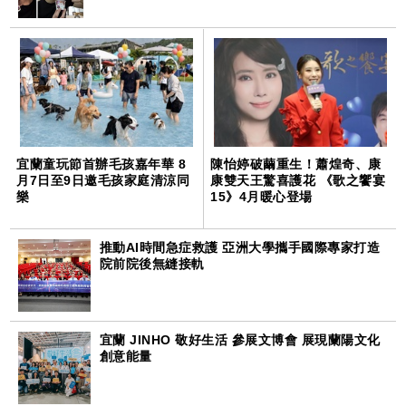
宜蘭童玩節首辦毛孩嘉年華 8
陳怡婷破繭重生！蕭煌奇、康
月7日至9日邀毛孩家庭清涼同
康雙天王驚喜護花 《歌之饗宴
樂
15》4月暖心登場
推動AI時間急症救護 亞洲大學攜手國際專家打造
院前院後無縫接軌
宜蘭 JINHO 敬好生活 參展文博會 展現蘭陽文化
創意能量