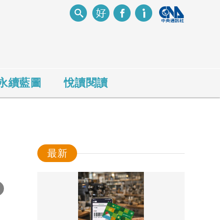
永續藍圖
悅讀閱讀
最新
-