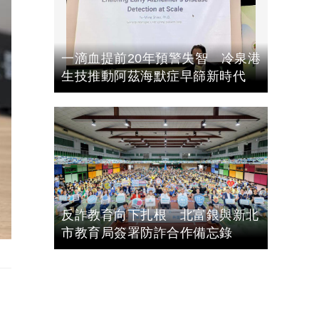
一滴血提前20年預警失智 冷泉港
生技推動阿茲海默症早篩新時代
反詐教育向下扎根 北富銀與新北
市教育局簽署防詐合作備忘錄