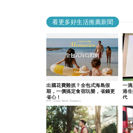
看更多好生活推薦新聞
出國花費難抓？全包式海島假
一滴
期，一價搞定食宿玩樂，省錢更
港生
省心！
代
PR（Club Med Taiwan）