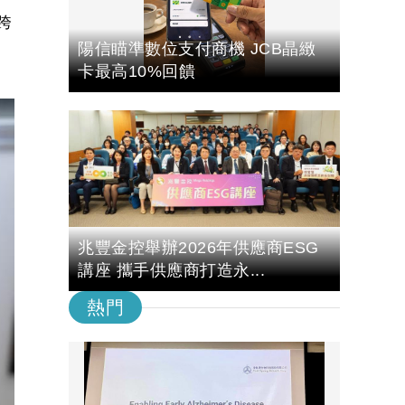
跨
陽信瞄準數位支付商機 JCB晶緻
卡最高10%回饋
兆豐金控舉辦2026年供應商ESG
講座 攜手供應商打造永...
熱門