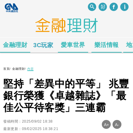
金融理財
愛車世界
樂活情報
地
3C玩家
首頁
/
金融理財
/
內容
堅持「差異中的平等」 兆豐
銀行榮獲《卓越雜誌》「最
佳公平待客獎」三連霸
發稿時間：2025/09/02 18:38
A+
A-
最新更新：09/02/2025 18:38:21