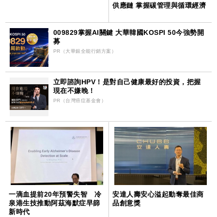
供應鏈 掌握碳管理與循環經濟
新契機
009829掌握AI關鍵 大華韓國KOSPI 50今強勢開
募
PR（大華銀全能行銷方案）
立即諮詢HPV！是對自己健康最好的投資，把握
現在不嫌晚！
PR（台灣癌症基金會）
一滴血提前20年預警失智 冷
安達人壽安心溢起動奪最佳商
泉港生技推動阿茲海默症早篩
品創意獎
新時代