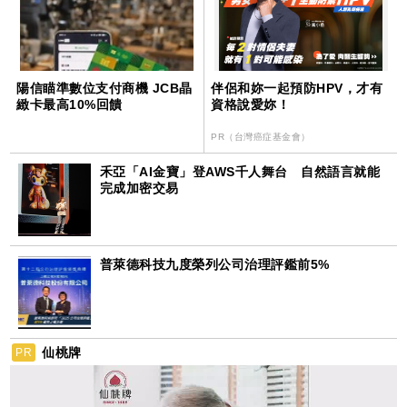
陽信瞄準數位支付商機 JCB晶
伴侶和妳一起預防HPV，才有
緻卡最高10%回饋
資格說愛妳！
PR（台灣癌症基金會）
禾亞「AI金寶」登AWS千人舞台 自然語言就能
完成加密交易
普萊德科技九度榮列公司治理評鑑前5%
仙桃牌
PR