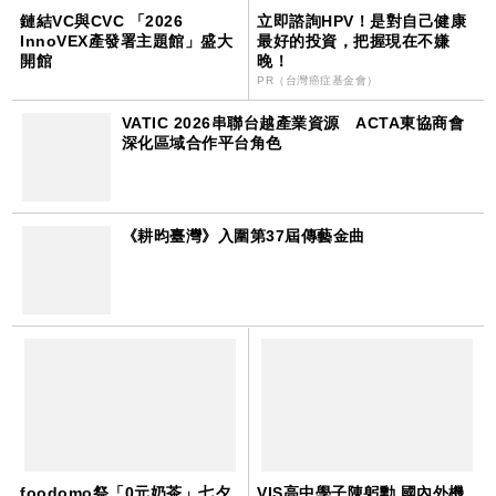
鏈結VC與CVC 「2026
立即諮詢HPV！是對自己健康
InnoVEX產發署主題館」盛大
最好的投資，把握現在不嫌
開館
晚！
PR（台灣癌症基金會）
VATIC 2026串聯台越產業資源 ACTA東協商會
深化區域合作平台角色
《耕昀臺灣》入圍第37屆傳藝金曲
foodomo祭「0元奶茶」七夕
VIS高中學子陳躬勳 國內外機