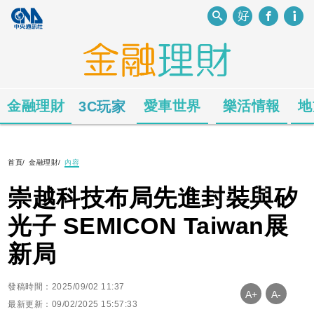
金融理財
愛車世界
樂活情報
地
3C玩家
首頁
/
金融理財
/
內容
崇越科技布局先進封裝與矽
光子 SEMICON Taiwan展
新局
發稿時間：2025/09/02 11:37
A+
A-
最新更新：09/02/2025 15:57:33