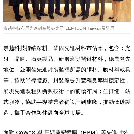
崇越科技布局先進封裝與矽光子 SEMICON Taiwan展新局
崇越科技持續深耕、鞏固先進材料市佔率，包含：光
阻、晶圓、石英製品、研磨液等關鍵材料，穩居領先
地位；並開發先進封裝製程所需的膠材、膜材與載具
等，協助半導體廠、封裝廠提升製程良率與穩定性，
展現先進製程與新興技術上的前瞻布局；並打造一站
式服務，協助半導體業者從設計到建廠，推動低碳製
造，攜手合作夥伴邁向全球市場。
面對 CoWoS 與 高頻寬記憶體（HBM）等先進封裝