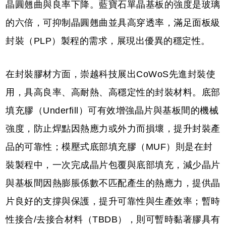
晶圓翹曲與良率下降。藍寶石單晶基板的強度是玻璃
的六倍，可抑制晶圓翹曲並具高穿透率，滿足面板級
封裝（PLP）製程的需求，展現出優異的穩定性。
在封裝膠材方面，崇越科技展出CoWoS先進封裝使
用，具高良率、高耐熱、高穩定性的封裝材料。底部
填充膠（Underfill）可有效增強晶片與基板間的機械
強度，防止焊點因熱應力或外力而損壞，提升封裝產
品的可靠性；模壓式底部填充膠（MUF）則是在封
裝製程中，一次完成晶片包覆與底部填充，減少晶片
與基板間因熱膨脹係數不匹配產生的熱應力，提供晶
片良好的支撐與保護，提升可靠性與生產效率；暫時
性接合/去接合材料（TBDB），則可暫時黏著膠具有