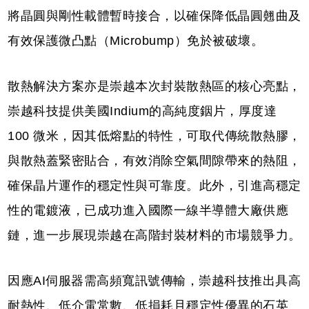
將晶圓與剛性載體暫時接合，以確保降低晶圓翹曲及
有效保護微凸點（Microbump）免於被破壞。
散熱解決方案亦是崇越本次封裝散熱區的核心亮點，
崇越科技提供美國Indium的高純度銦片，厚度達
100 微米，因其低熔點的特性，可取代傳統散熱膠，
與散熱蓋緊密貼合，有效消除空氣間隙帶來的熱阻，
確保晶片運作的穩定性與可靠度。此外，引進高穩定
性的電鍍液，已成功進入國際一線半導體大廠供應
鏈，進一步展現崇越在高階封裝材料的市場競爭力。
因應AI伺服器需高頻寬訊號傳輸，崇越科技推出具高
耐熱性、低介電常數、低損耗且穩定性優異的石英