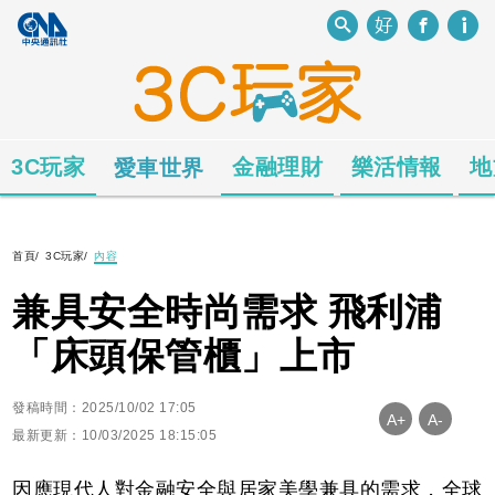
3C玩家
金融理財
樂活情報
地
愛車世界
首頁
/
3C玩家
/
內容
兼具安全時尚需求 飛利浦
「床頭保管櫃」上市
發稿時間：2025/10/02 17:05
A+
A-
最新更新：10/03/2025 18:15:05
因應現代人對金融安全與居家美學兼具的需求，全球