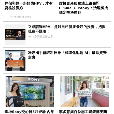
伴侶和妳一起預防HPV，才有
虛擬資產服務法上路在即
資格說愛妳！
Liminal Custody：治理將成
穩定幣決勝點
PR（台灣癌症基金會）
立即諮詢HPV！是對自己健康最好的投資，把握
現在不嫌晚！
PR（台灣癌症基金會）
雅婷攜手群環科技推「標準化地端 AI」破除資安
焦慮
燦坤Sony交心日8月登場 內湖
李多慧與百位志工齊聚德芙蘭