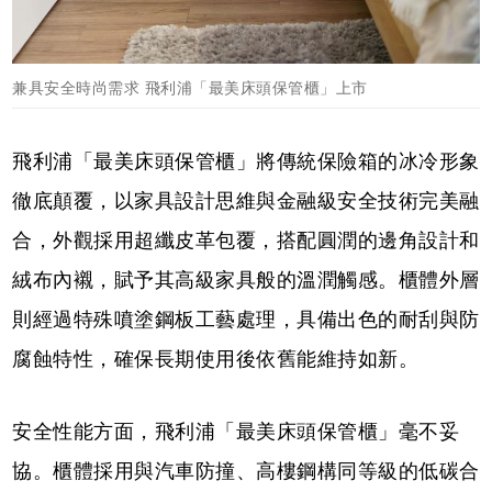
兼具安全時尚需求 飛利浦「最美床頭保管櫃」上市
飛利浦「最美床頭保管櫃」將傳統保險箱的冰冷形象
徹底顛覆，以家具設計思維與金融級安全技術完美融
合，外觀採用超纖皮革包覆，搭配圓潤的邊角設計和
絨布內襯，賦予其高級家具般的溫潤觸感。櫃體外層
則經過特殊噴塗鋼板工藝處理，具備出色的耐刮與防
腐蝕特性，確保長期使用後依舊能維持如新。
安全性能方面，飛利浦「最美床頭保管櫃」毫不妥
協。櫃體採用與汽車防撞、高樓鋼構同等級的低碳合