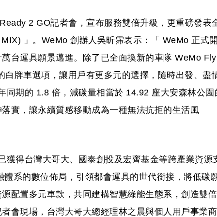
 Ready 2 GO記者會，宣布服務雙倍升級，更重磅發表
IVA MIX) 」。WeMo 創辦人吳昕霈表示：「 WeMo 正式
台運具願景邁進。除了已全面換新的車隊 WeMo Fly
O 的白牌車選項，讓用戶有更多元的選擇，隨時出發、盡
年同期的 1.8 倍，減碳量相當於 14.92 座大安森林公園
神落實，讓永續質感移動成為一種無法抗拒的生活風
o 已獲得台灣大哥大、國泰創投及宏齊基金等跨產業資源
金融體系的數位佈局，引領都會運具的世代銜接，將低碳
資源配置多元車款，共同建構智慧綠能生態系，創造雙倍
記者會現場，台灣大哥大總經理林之晨與個人用戶事業商