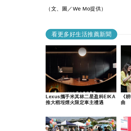
（文、圖／We Mo提供）
看更多好生活推薦新聞
Lexus攜手米其林二星盈科EIKA
《耕
推大稻埕煙火限定車主禮遇
曲