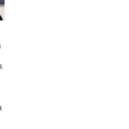
過
美
讓