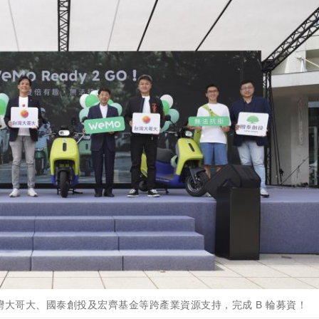
台灣大哥大、國泰創投及宏齊基金等跨產業資源支持，完成 B 輪募資！