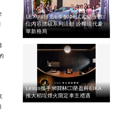
全
LEXUS打造ES 500e試駕結合數
位內容體驗系列活動 詮釋現代豪
開
華新格局
情
的
Lexus攜手米其林二星盈科EIKA
推大稻埕煙火限定車主禮遇
支
願