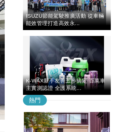
ISUZU節能駕駛推廣活動 從車輛
能效管理打造高效永...
K-WAX新手友善五步搞定 百萬車
主實測認證 全護系統...
熱門