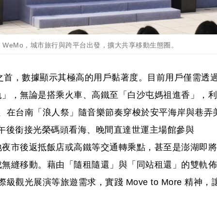
租 WeMo，城市旅行與跨平台出發，擴大共享移動生態圈。
業之首，數據顯示其極高的用戶黏著度。目前用戶僅需透
軌」，無論是搭乘火車、高鐵至「白沙屯媽祖進香」，利
接駁、在台南「浪人祭」隨音樂節奏穿梭於安平海岸與巷弄
午後銜接光榮碼頭看海、晚間直達世運主場館參與
訪在地夜市後返抵飯店或高鐵等交通轉乘點，甚至是澎湖即將
成無縫移動。藉由「隨租隨還」與「同站租還」的雙軌佈
級觀光展演等旅遊需求，實踐 Move to More 精神，
。