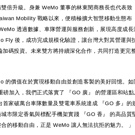
雙倍升級。身兼 WeMo 董事的林東閔商務長也代表致
aiwan Mobility 戰略以來，便積極擴大智慧移動生態布
。WeMo 透過數據、車隊營運與服務創新，展現高度成長
eMo Fly 後，成功完成規模化驗證，讓台灣大對其營運與
 輪加碼投資。未來雙方將持續深化合作，共同打造更完
eMo 的價值在於實現移動自由並創造客製的美好回憶。如
 重磅加入，我們正式落實了 『GO 廣』 的營運區和站點
台首家破萬台車隊數量及雙電車系統達成 『GO 多』的
城市限定香氣與標配手機架實踐 『GO 香』 的高品質
的移動自由，正是 WeMo 讓人無法抗拒的魅力。 」