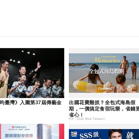
昀臺灣》入圍第37屆傳藝金
出國花費難抓？全包式海島假
期，一價搞定食宿玩樂，省錢
省心！
PR（Club Med Taiwan）