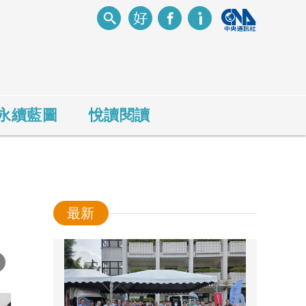
永續藍圖
悅讀閱讀
最新
-