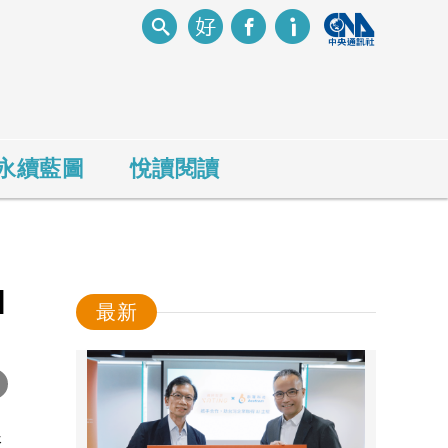
永續藍圖
悅讀閱讀
I
最新
-
殊