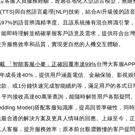
00位客服人員服務經驗，透過在地化大型語言模型，無縫
(TTS)與自然語言處理(NLP)技術，結合AI升級後的語
97%的語音辨識精準度。且該系統擁有混合辨識引擎
，能即時理解並精確掌握客戶語意及需求，提供符合台灣
提升服務效率和品質，實現更自然的人機交互體驗。
下載 「智能客服小麥」正確回覆率達99%
台灣大客服AP
數年成長達40%，提供用戶涵蓋電信、金融保險、影視娛
繳款、或1分鐘快速完成智能續約等，滿足用戶的各式日
月平均接收高達60萬筆查詢，能隨時解答用戶各類疑問
dding Model)搭配客服知識庫，提高回答準確性，同時
供最合適的解決方案及更具人情味的回應。上線至今，正
真人客服，提升服務效率；原本前台艱澀難懂的客戶提