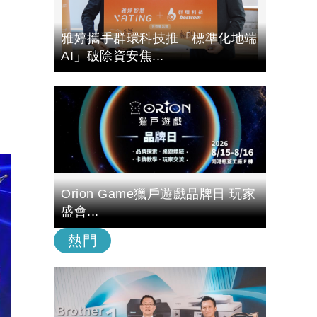
雅婷攜手群環科技推「標準化地端
AI」破除資安焦...
了
Orion Game獵戶遊戲品牌日 玩家
盛會...
熱門