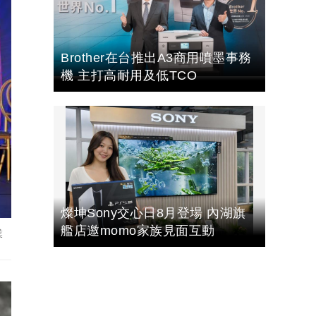
Brother在台推出A3商用噴墨事務
機 主打高耐用及低TCO
燦坤Sony交心日8月登場 內湖旗
艦店邀momo家族見面互動
業