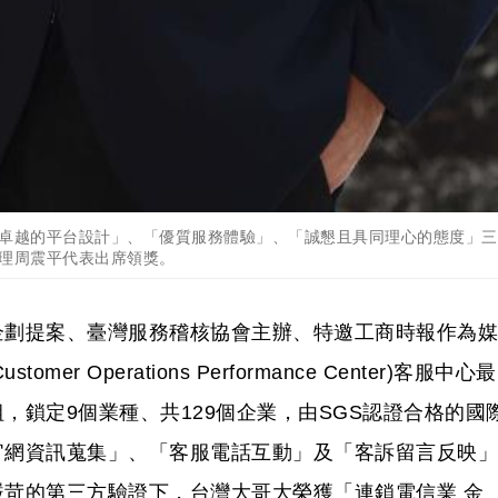
卓越的平台設計」、「優質服務體驗」、「誠懇且具同理心的態度」三
理周震平代表出席領獎。
企劃提案、臺灣服務稽核協會主辦、特邀工商時報作為媒
r Operations Performance Center)客服中心最
，鎖定9個業種、共129個企業，由SGS認證合格的國
官網資訊蒐集」、「客服電話互動」及「客訴留言反映」
苛的第三方驗證下，台灣大哥大榮獲「連鎖電信業 金