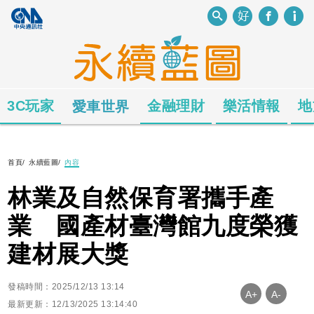
3C玩家
金融理財
樂活情報
地
愛車世界
首頁
/
永續藍圖
/
內容
林業及自然保育署攜手產
業 國產材臺灣館九度榮獲
建材展大獎
發稿時間：2025/12/13 13:14
A+
A-
最新更新：12/13/2025 13:14:40