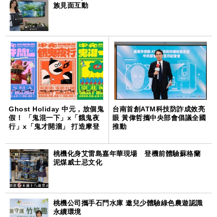
族見面互動
Ghost Holiday 中元，放個鬼
台南首創ATM科技防詐成效亮
假！ 「鬼混一下」x「餓鬼夜
眼 黃偉哲攜中央部會倡議全國
行」x「鬼才開溜」 打造摩登
推動
夜間鬼祭
桃機化身艾雷島嘉年華現場 登機前體驗蘇格蘭
泥煤威士忌文化
桃機公司攜手石門水庫 邀兒少體驗綠色農遊認識
永續環境