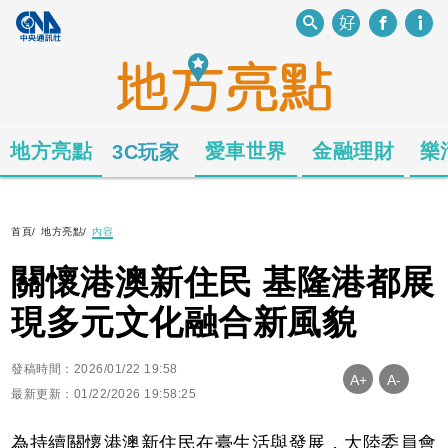
地方亮點
愛車世界
金融理財
樂
3C玩家
首頁
/
地方亮點
/
內容
關懷港澳新住民 基隆港都展
現多元文化融合新風貌
發稿時間：2026/01/22 19:58
A+
A-
最新更新：01/22/2026 19:58:25
為持續關懷港澳新住民在臺生活與發展，大陸委員會