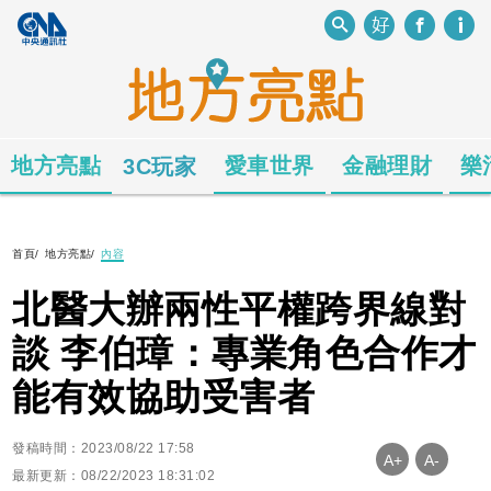
地方亮點
愛車世界
金融理財
樂
3C玩家
首頁
/
地方亮點
/
內容
北醫大辦兩性平權跨界線對
談 李伯璋：專業角色合作才
能有效協助受害者
發稿時間：2023/08/22 17:58
A+
A-
最新更新：08/22/2023 18:31:02