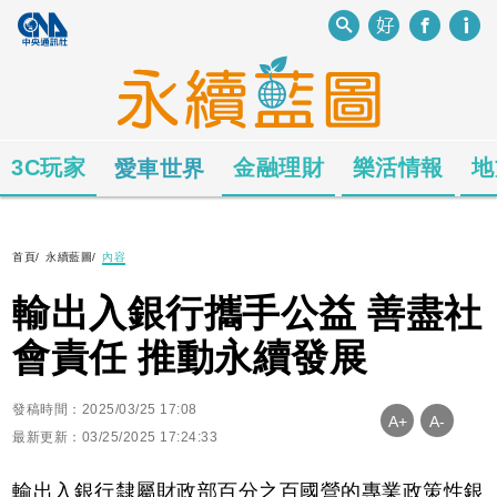
3C玩家
金融理財
樂活情報
地
愛車世界
首頁
/
永續藍圖
/
內容
輸出入銀行攜手公益 善盡社
會責任 推動永續發展
發稿時間：2025/03/25 17:08
A+
A-
最新更新：03/25/2025 17:24:33
輸出入銀行隸屬財政部百分之百國營的專業政策性銀