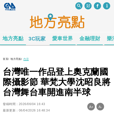
地方亮點
愛車世界
金融理財
樂
3C玩家
首頁
/
地方亮點
/
內容
台灣唯一作品登上奧克蘭國
際攝影節 華梵大學沈昭良將
台灣舞台車開進南半球
發稿時間：2026/06/04 16:43
A+
A-
最新更新：06/04/2026 16:48:34