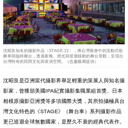
沈昭良知名的攝影作品〈STAGE-21〉，將台灣廟會中的流動式歌
舞車與臨時舞台，透過夜晚、燈光與巡迴移動的舞台景觀，呈現出
台灣特有的民間文化與表演空間。（也趣藝廊提供）
沈昭良是亞洲當代攝影界舉足輕重的策展人與知名攝
影家，曾獲頒美國IPA紀實攝影集職業組首獎、日本
相模原攝影亞洲獎等多項國際大獎，其所拍攝極具台
灣文化特色的《STAGE》（舞台車）系列攝影作品
更已巡迴全球無數國家，是歷久不衰的經典代表作。