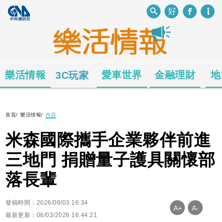
樂活情報
愛車世界
金融理財
地
3C玩家
首頁
/
樂活情報
/
內容
米森國際攜手企業夥伴前進
三地門 捐贈量子護具關懷部
落長輩
發稿時間：2026/06/03 16:34
A+
A-
最新更新：06/03/2026 16:44:21