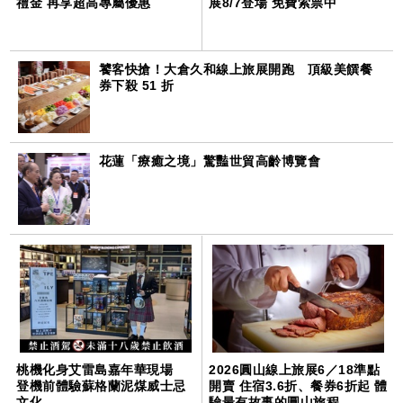
禮金 再享超高專屬優惠
展8/7登場 免費索票中
饕客快搶！大倉久和線上旅展開跑 頂級美饌餐
券下殺 51 折
花蓮「療癒之境」驚豔世貿高齡博覽會
桃機化身艾雷島嘉年華現場
2026圓山線上旅展6／18準點
登機前體驗蘇格蘭泥煤威士忌
開賣 住宿3.6折、餐券6折起 體
文化
驗最有故事的圓山旅程