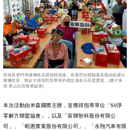
部落長輩們準備傳統花環熱情迎接。長輩們在體驗護具後紛紛露出
燦爛笑容，豎起大拇指對其帶來的穩定感表示高度讚賞。(圖片來
源:青山社區發展協會)
本次活動由米森國際主辦，並獲得指導單位「50淨
零解方聯盟協會」，以及「富聯智科股份有限公
司」、「昭惠實業股份有限公司」、「永翔汽車有限