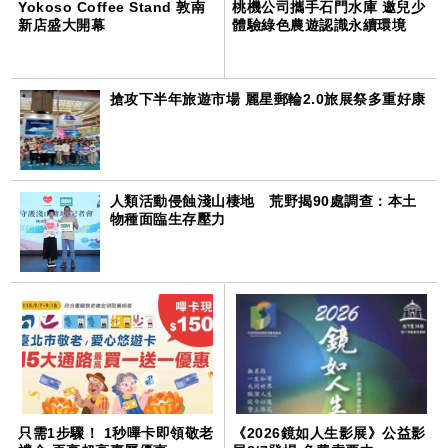
Yokoso Coffee Stand 敦南
桃機公司攜手石門水庫 邀兒少
新店盛大開幕
體驗綠色農遊認識永續環境
搶攻下半年旅遊市場 麗星郵輪2.0旅展祭多重好康
人類活動侵蝕淺山棲地 荒野揭90處調查：本土
物種面臨生存壓力
只需1步驟！ 1秒嗶卡即領敬老
《2026鏡如人生影展》公益影