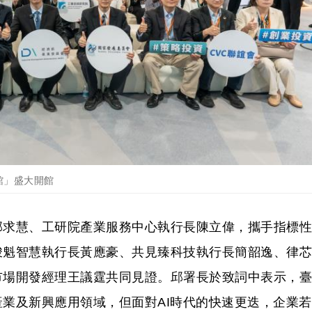
題館」盛大開館
邱求慧、工研院產業服務中心執行長陳立偉，攜手指標性
峻魁智慧執行長黃應豪、共見臻科技執行長簡韶逸、律芯
市場開發經理王議霆共同見證。邱署長於致詞中表示，臺
業及新興應用領域，但面對AI時代的快速更迭，企業若