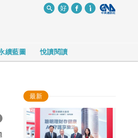
永續藍圖
悅讀閱讀
最新
-
題