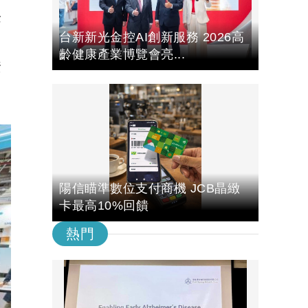
企
台新新光金控AI創新服務 2026高
齡健康產業博覽會亮...
資
陽信瞄準數位支付商機 JCB晶緻
卡最高10%回饋
熱門