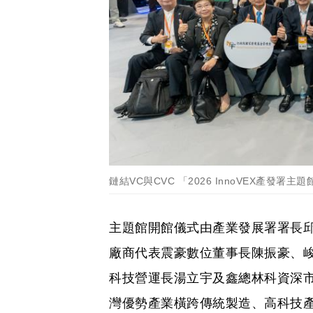
鏈結VC與CVC 「2026 InnoVEX產發署主
主題館開館儀式由產業發展署署長
廠商代表震豪數位董事長陳振豪、
科技營運長湯立宇及鑫總林科資深
灣優勢產業橫跨傳統製造、高科技產