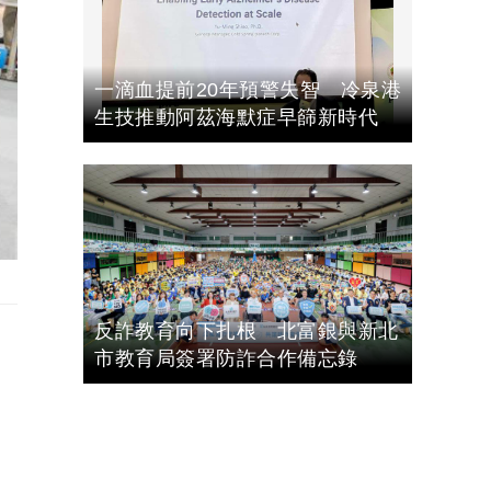
一滴血提前20年預警失智 冷泉港
生技推動阿茲海默症早篩新時代
反詐教育向下扎根 北富銀與新北
市教育局簽署防詐合作備忘錄