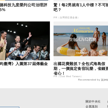
德科技九度榮列公司治理評
驚！每2男就有1人中標？不可
5%
吧？
PR（台灣癌症基金會）
昀臺灣》入圍第37屆傳藝金
出國花費難抓？全包式海島假
期，一價搞定食宿玩樂，省錢
省心！
PR（Club Med Taiwan）
Recommended by
關於中央社
企業識別