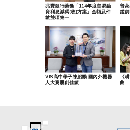
兆豐銀行榮獲「114年度貿易融
普萊
資利息減碼(收)方案」金額及件
鑑前
數雙項第一
VIS高中學子陳躬勳 國內外機器
《耕
人大賽屢創佳績
曲