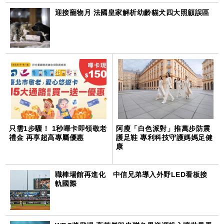
迎接寵物月 法國皇家解析幼齡貓犬四大照顧誤區
只需1步驟！ 1秒嗶卡即領敬老
阿瘦「白色派對」推萬步防震
禮金 再享超高專屬優惠
護足鞋 專利科技守護媽媽足健
康
職棒場館再進化 中信兄弟導入外野LED看板接
軌國際