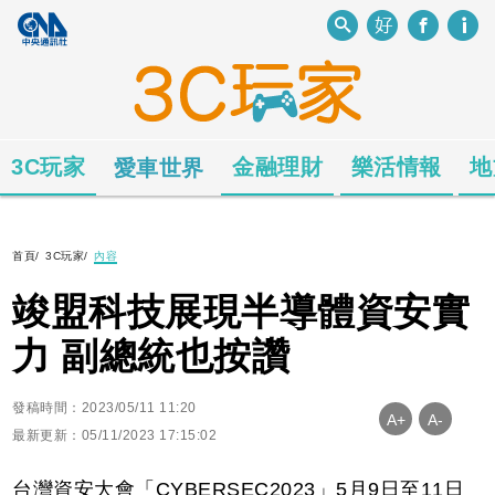
3C玩家
金融理財
樂活情報
地
愛車世界
首頁
/
3C玩家
/
內容
竣盟科技展現半導體資安實
力 副總統也按讚
發稿時間：2023/05/11 11:20
A+
A-
最新更新：05/11/2023 17:15:02
台灣資安大會「CYBERSEC2023」5月9日至11日