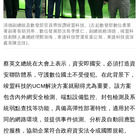
清德副總統及數發部官員齊按讚竣盟科技。(左起數發部數位產業
署副署長胡貝蒂，數位發展部次長李懷仁，副總統賴清德，竣盟科
技創辦人兼總經理鄭加海，東捷科技營運長葉公旭，東捷科技資深
處長陳志佳)。
蔡英文總統在大會上表示，資安即國安，必須打造資
安聯防體系，守護數位國土不受侵犯。在此背景下，
竣盟科技的UCM解決方案就顯得尤為重要。該方案
包含內外網安全檢測、端點設備監控、封包檢測及系
統弱點查找等功能，具備高彈性部署特性，適用於不
同的網路環境，並提供事件偵測、分析及自動回應監
控服務，協助企業符合政府資安法令或國際規範。