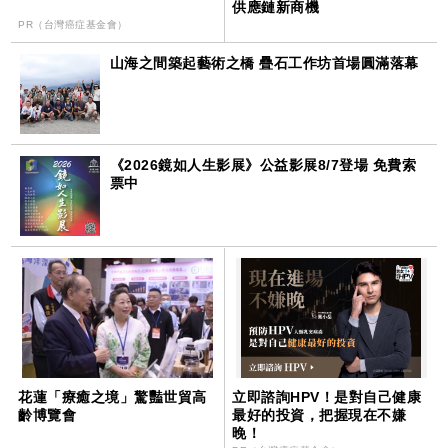
供應鏈新商機
PR（台灣癌症基金會）
山海之間築起藝術之橋 疊石工作坊首場圓滿落幕
《2026鏡如人生影展》公益影展8/7登場 免費索
票中
花蓮「療癒之境」驚豔世貿高
立即諮詢HPV！是對自己健康
齡博覽會
最好的投資，把握現在不嫌
晚！