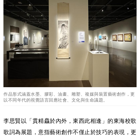
作品形式涵蓋水墨、膠彩、油畫、雕塑、複媒與裝置藝術創作，更
以不同年代的視覺語言回應社會、文化與生命議題。
李思賢以「貫精麤於內外，東西此相逢」的東海校歌
歌詞為展題，意指藝術創作不僅止於技巧的表現，更