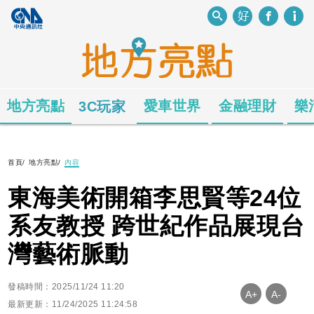
地方亮點
愛車世界
金融理財
樂
3C玩家
首頁
/
地方亮點
/
內容
東海美術開箱李思賢等24位
系友教授 跨世紀作品展現台
灣藝術脈動
發稿時間：2025/11/24 11:20
A+
A-
最新更新：11/24/2025 11:24:58