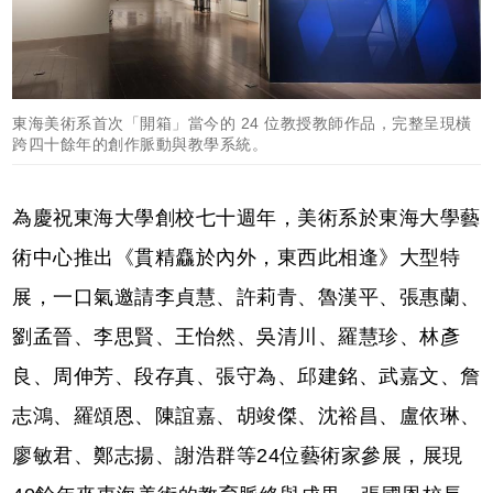
東海美術系首次「開箱」當今的 24 位教授教師作品，完整呈現橫
跨四十餘年的創作脈動與教學系統。
為慶祝東海大學創校七十週年，美術系於東海大學藝
術中心推出《貫精麤於內外，東西此相逢》大型特
展，一口氣邀請李貞慧、許莉青、魯漢平、張惠蘭、
劉孟晉、李思賢、王怡然、吳清川、羅慧珍、林彥
良、周伸芳、段存真、張守為、邱建銘、武嘉文、詹
志鴻、羅頌恩、陳誼嘉、胡竣傑、沈裕昌、盧依琳、
廖敏君、鄭志揚、謝浩群等24位藝術家參展，展現