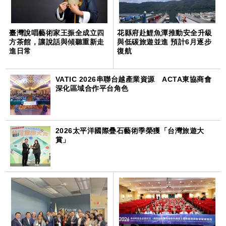
臺灣說唱藝術家王振全成立四
花縣府赴鯉魚潭推動安全升級
方茶館，讓說話與傾聽重新走
與低碳旅遊並進 預計6月逐步
進日常
復航
VATIC 2026串聯台越產業資源 ACTA東協商會
深化區域合作平台角色
2026太平洋國際疊石藝術季榮獲「台灣旅遊大
賞」