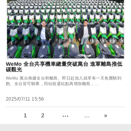
WeMo 全台共享機車總量突破萬台 進軍離島推低
碳觀光
WeMo 萬台佈建全台和離島、即日起加入就享有一天免費騎到
飽、全台皆可騎乘，同站租還站點再增加離島，...
2025/07/11 15:56
1
2
…
»