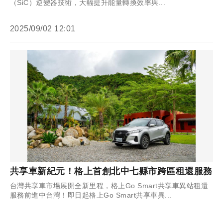
（SiC）逆變器技術，大幅提升能量轉換效率與...
2025/09/02 12:01
共享車新紀元！格上首創北中七縣市跨區租還服務
台灣共享車市場展開全新里程，格上Go Smart共享車異站租還
服務前進中台灣！即日起格上Go Smart共享車異...